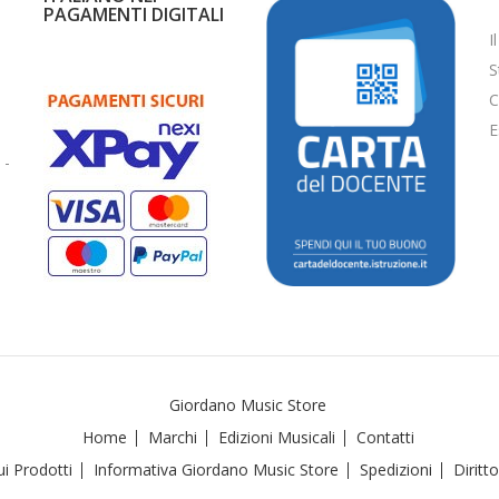
PAGAMENTI DIGITALI
I
S
C
E
 -
Giordano Music Store
Home
Marchi
Edizioni Musicali
Contatti
i Prodotti
Informativa Giordano Music Store
Spedizioni
Diritt