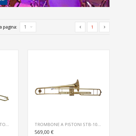
a pagina:
1
TROMBONE A TIRO CON RITORTA IN FA STBF-20G In Sib/Fa GOLD SOUNDSATION
TROMBONE A PISTONI STB-10G In Sib GOLD SOUNDSATION
569,00 €