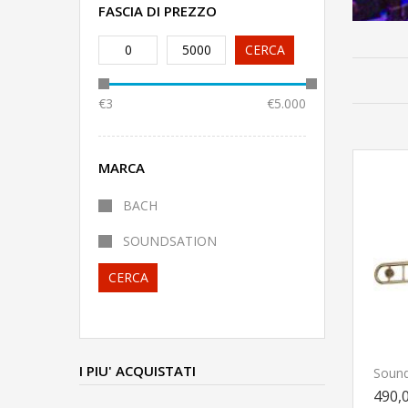
FASCIA DI PREZZO
0
5000
CERCA
€3
€5.000
MARCA
BACH
SOUNDSATION
CERCA
I PIU' ACQUISTATI
490,