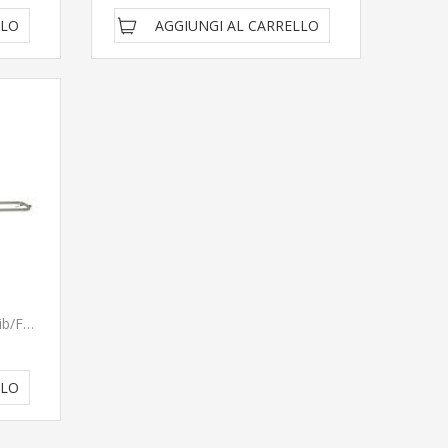
LLO
AGGIUNGI AL CARRELLO
Trombone Tenore Bach In Sib/Fa TB503B - SPEDITO GRATIS PRONTA CONSEGNA
LLO