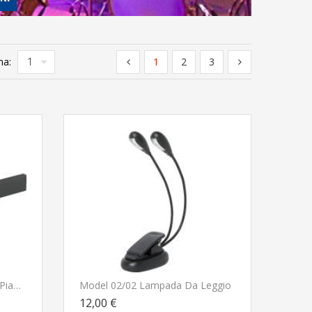
na:
1
2
3
Yamaha LP5A Pedaliera Per Pianoforte Digitale Yamaha P-145
Model 02/02 Lampada Da Leggio
12,00 €