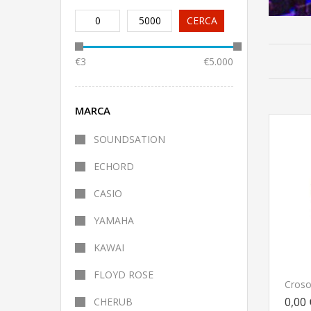
0
5000
CERCA
€3
€5.000
MARCA
SOUNDSATION
ECHORD
CASIO
YAMAHA
KAWAI
FLOYD ROSE
0,00 
CHERUB