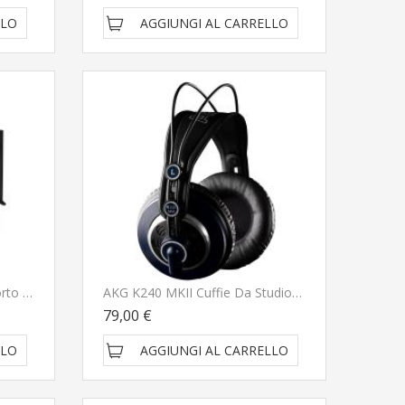
LLO
AGGIUNGI AL CARRELLO
Casio CS-68PBK Nero Supporto Per Pianoforte Casio PX1100
AKG K240 MKII Cuffie Da Studio NUOVO ARRIVO
79,00 €
LLO
AGGIUNGI AL CARRELLO