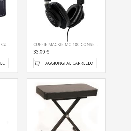
Borsa Imbottita Per Tastiera Con Doppia Tracolla 105x37x13cm
CUFFIE MACKIE MC-100 CONSEGNATO A DOMICILIO IN 1-2 GIORNI
33,00 €
LLO
AGGIUNGI AL CARRELLO