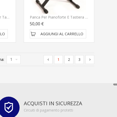
Supporto A Barra Singola Per Tastiera E Pianoforte Digitale
Panca Per Pianoforte E Tastiera Quiklok BX14 Serie Quality Line
50,00 €
LLO
AGGIUNGI AL CARRELLO
na:
1
2
3
ACQUISTI IN SICUREZZA
Circuiti di pagamento protetti