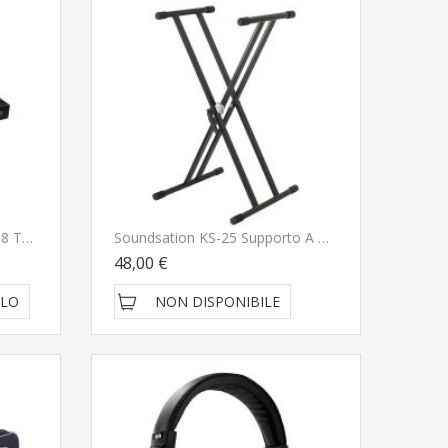
D901D Copritastiera Cover 88 Tasti
Soundsation KS-25 Supporto A Barra Doppia Per Tastiera E Pianoforte Digitale
48,00 €
LLO
NON DISPONIBILE