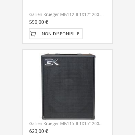
Gallien Krueger MB112-II 1X12" 200 Watt Amplificatore Per Basso CONSEGNATO A DOMICILIO IN 1-2 GIORNI NUOVO ARRIVO
590,00 €
NON DISPONIBILE
Gallien Krueger MB115-II 1X15" 200Watt Amplificatore Per Basso - PRONTA CONSElGNA - SPEDITO GRATIS
623,00 €