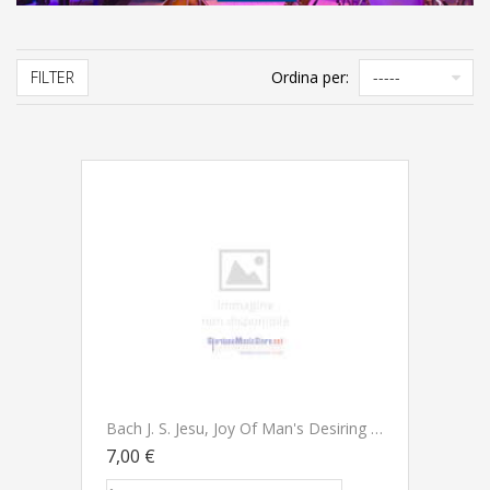
FILTER
Ordina per:
Bach J. S. Jesu, Joy Of Man's Desiring From BWV 147 Organ - Arranged By Bryan Hesford Fentone 213
7,00 €