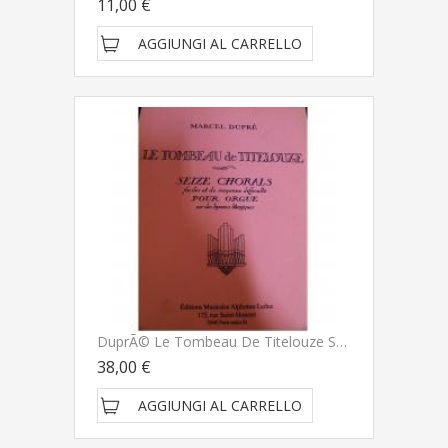
11,00 €
AGGIUNGI AL CARRELLO
DuprÃ© Le Tombeau De Titelouze Seize Chorals Faciles Et De Moyenne DifficultÃ© Pour Orgue Sur Des Hymmes Liturgiques - Alphonse Leduc
38,00 €
AGGIUNGI AL CARRELLO