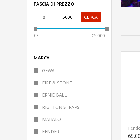
FASCIA DI PREZZO
0
5000
CERCA
€3
€5.000
MARCA
GEWA
FIRE & STONE
ERNIE BALL
RIGHTON STRAPS
MAHALO
FENDER
65,0