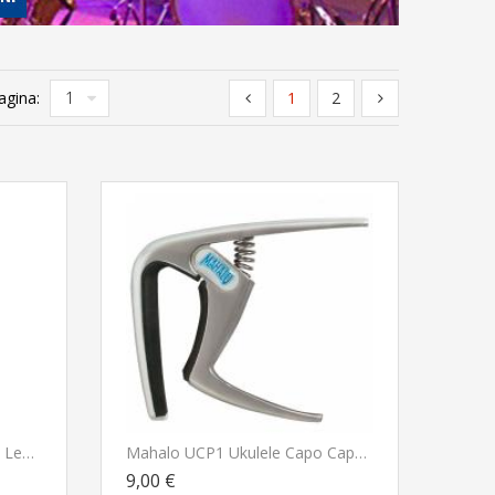
agina:
1
2
Fender Paramount Mandolin Leather Strap Brown Tracolla Per Mandolino
Mahalo UCP1 Ukulele Capo Capotasto Per Ukulele
9,00 €