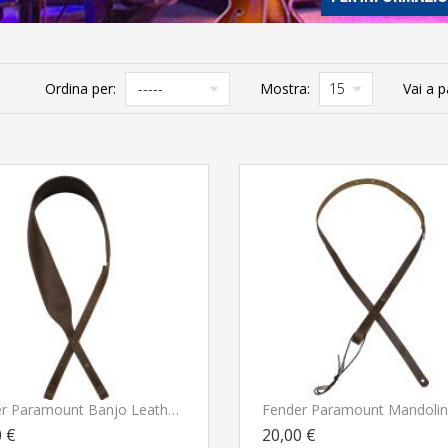
Ordina per:
Mostra:
Vai a p
Fender Paramount Banjo Leather Strap Brown Tracolla Per Banjo
0 €
20,00 €