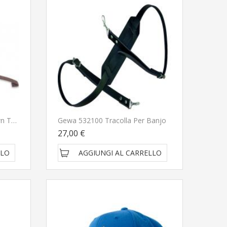
RightOn Uke Hook 035 Brown Tracolla Per Ukulele
Gewa 532100 Tracolla Per Banjo
27,00 €
LLO
AGGIUNGI AL CARRELLO