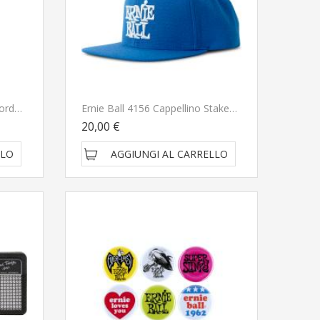
Gewa 901853 Pitch Pipe Accordatore Per Ukulele A-440
Ernie Ball 4156 Cappellino Staked Blue Con Logo Ricamato CONSEGNATO A DOMICILIO IN 1-2 GIORNI
20,00 €
LLO
AGGIUNGI AL CARRELLO